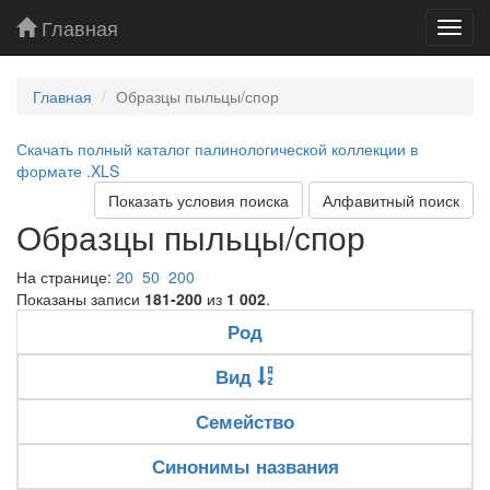
Главная
Toggl
navig
Главная
Образцы пыльцы/спор
Скачать полный каталог палинологической коллекции в
формате .XLS
Показать условия поиска
Алфавитный поиск
Образцы пыльцы/спор
На странице:
20
50
200
Показаны записи
181-200
из
1 002
.
Род
Вид
Семейство
Синонимы названия