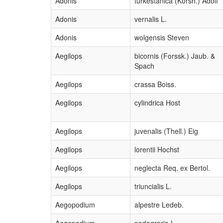
Adonis
turkestanica (Korsh.) Adolf
Adonis
vernalis L.
Adonis
wolgensis Steven
Aegilops
bicornis (Forssk.) Jaub. &
Spach
Aegilops
crassa Boiss.
Aegilops
cylindrica Host
Aegilops
juvenalis (Thell.) Eig
Aegilops
lorentii Hochst
Aegilops
neglecta Req. ex Bertol.
Aegilops
triuncialis L.
Aegopodium
alpestre Ledeb.