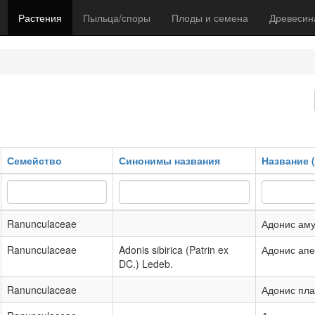
Растения
Пыльца/споры
Плоды и семена
Древесин
Семейство
Синонимы названия
Название (
Ranunculaceae
Адонис аму
Ranunculaceae
Adonis sibirica (Patrin ex
Адонис ап
DC.) Ledeb.
Ranunculaceae
Адонис пл