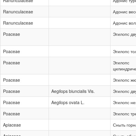
Ranunculaceae
Адонис тур
Ranunculaceae
Адонис вес
Ranunculaceae
Адонис вол
Poaceae
Эгилопс дв
Poaceae
Эгилопс то
Poaceae
Эгилопс
цилиндрич
Poaceae
Эгилопс ж
Poaceae
Aegilops biuncialis Vis.
Эгилопс д
Poaceae
Aegilops ovata L.
Эгилопс н
Poaceae
Эгилопс т
Apiaceae
Сныть горн