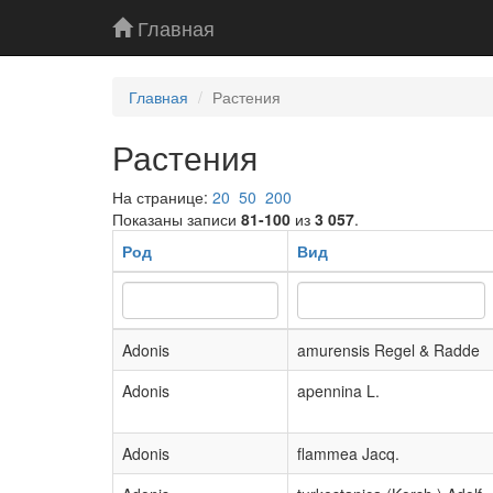
Главная
Главная
Растения
Растения
На странице:
20
50
200
Показаны записи
81-100
из
3 057
.
Род
Вид
Adonis
amurensis Regel & Radde
Adonis
apennina L.
Adonis
flammea Jacq.