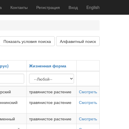
а
Контакты
Регистрация
Вход
English
Показать условия поиска
Алфавитный поиск
рус)
Жизненная форма
рский
травянистое растение
Смотреть
еннинский
травянистое растение
Смотреть
аменный
травянистое растение
Смотреть