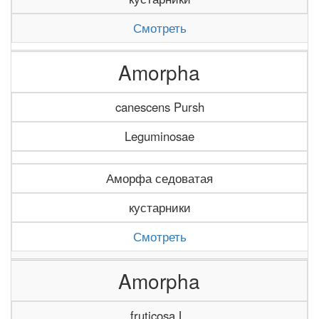
Смотреть
Amorpha
canescens Pursh
Leguminosae
Аморфа седоватая
кустарники
Смотреть
Amorpha
fruticosa L.