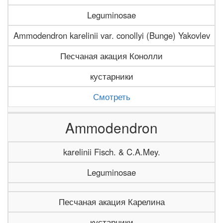
Leguminosae
Ammodendron karelinii var. conollyi (Bunge) Yakovlev
Песчаная акация Конолли
кустарники
Смотреть
Ammodendron
karelinii Fisch. & C.A.Mey.
Leguminosae
Песчаная акация Карелина
кустарники