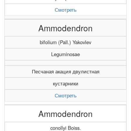
Смотреть
Ammodendron
bifolium (Pall.) Yakovlev
Leguminosae
Песчаная акация двулистная
кустарники
Смотреть
Ammodendron
conollyi Boiss.