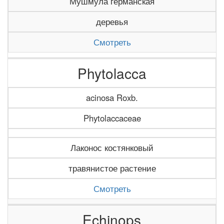
Мушмула германская
деревья
Смотреть
Phytolacca
acinosa Roxb.
Phytolaccaceae
Лаконос костянковый
травянистое растение
Смотреть
Echinops