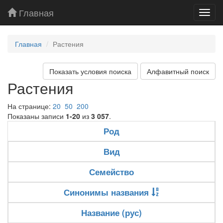
Главная
Toggl
navig
Главная
Растения
Показать условия поиска
Алфавитный поиск
Растения
На странице:
20
50
200
Показаны записи
1-20
из
3 057
.
Род
Вид
Семейство
Синонимы названия
Название (рус)