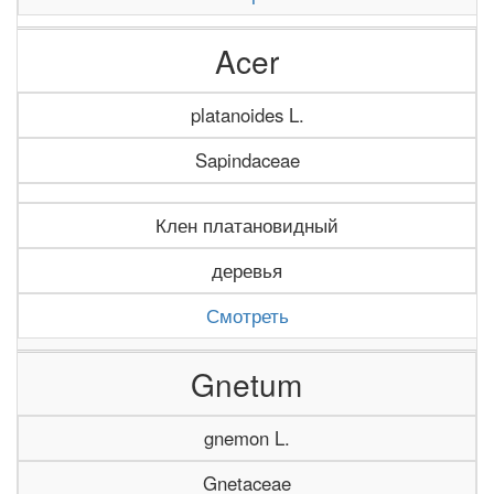
Acer
platanoides L.
Sapindaceae
Клен платановидный
деревья
Смотреть
Gnetum
gnemon L.
Gnetaceae